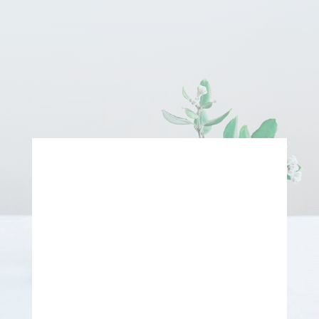
atendimento@espacovianasalas.com.br